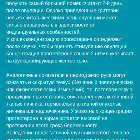
получить самый большой помет, считают 2-й день
после овуляции. Однако приведенные критерии
нельзя считать жесткими: день овуляции может
сильно варьировать в зависимости от
индивидуальных особенностей.
У кошек концентрацию прогестерона определяют
после случки, чтобы оценить стимуляцию овуляции.
Концентрация прогестерона свыше 2 нг/ мл указывает
на функционирующее желтое тело.
Аналогичные показатели в период анэструса могут
означать и «скрытую течку» (без явных поведенческих
или физиологических изменений), т.е. патологическую
продукцию прогестерона, обусловленную лютеиновой
тканью яичника, гормонально активной опухолью
яичника или надпочечника. У животных концентрация
прогестерона в норме остается высокой на
протяжении всего срока беременности.
Вследствие недостаточной функции желтого тела во
время гестации падает концентрация прогестерона