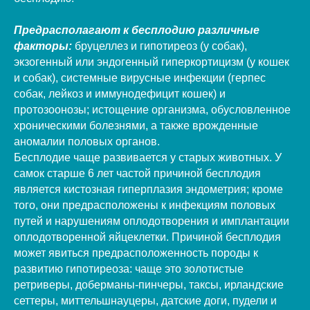
Предрасполагают к бесплодию различные
факторы:
бруцеллез и гипотиреоз (у собак),
экзогенный или эндогенный гиперкортицизм (у кошек
и собак), системные вирусные инфекции (герпес
собак, лейкоз и иммунодефицит кошек) и
протозоонозы; истощение организма, обусловленное
хроническими болезнями, а также врожденные
аномалии половых органов.
Бесплодие чаще развивается у старых животных. У
самок старше 6 лет частой причиной бесплодия
является кистозная гиперплазия эндометрия; кроме
того, они предрасположены к инфекциям половых
путей и нарушениям оплодотворения и имплантации
оплодотворенной яйцеклетки. Причиной бесплодия
может явиться предрасположенность породы к
развитию гипотиреоза: чаще это золотистые
ретриверы, доберманы-пинчеры, таксы, ирландские
сеттеры, миттельшнауцеры, датские доги, пудели и