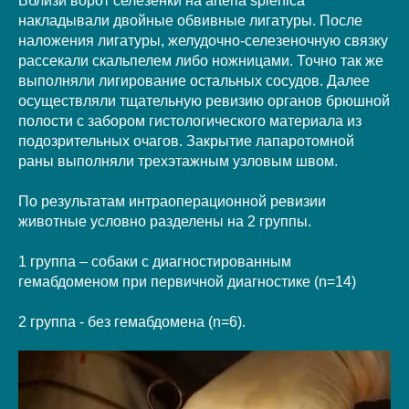
Вблизи ворот селезенки на arteria splenica
накладывали двойные обвивные лигатуры. После
наложения лигатуры, желудочно-селезеночную связку
рассекали скальпелем либо ножницами. Точно так же
выполняли лигирование остальных сосудов. Далее
осуществляли тщательную ревизию органов брюшной
полости с забором гистологического материала из
подозрительных очагов. Закрытие лапаротомной
раны выполняли трехэтажным узловым швом.
По результатам интраоперационной ревизии
животные условно разделены на 2 группы.
1 группа – собаки с диагностированным
гемабдоменом при первичной диагностике (n=14)
2 группа - без гемабдомена (n=6).