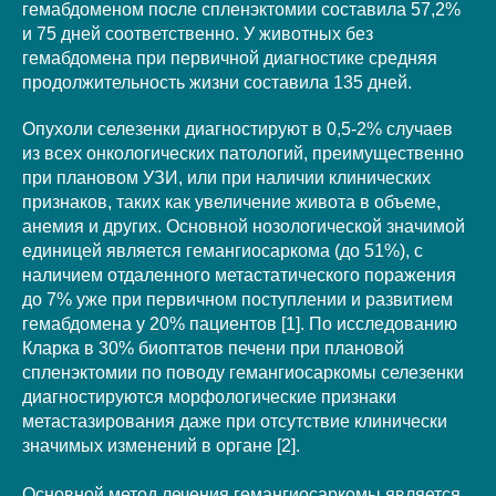
гемабдоменом после спленэктомии составила 57,2%
и 75 дней соответственно. У животных без
гемабдомена при первичной диагностике средняя
продолжительность жизни составила 135 дней.
Опухоли селезенки диагностируют в 0,5-2% случаев
из всех онкологических патологий, преимущественно
при плановом УЗИ, или при наличии клинических
признаков, таких как увеличение живота в объеме,
анемия и других. Основной нозологической значимой
единицей является гемангиосаркома (до 51%), с
наличием отдаленного метастатического поражения
до 7% уже при первичном поступлении и развитием
гемабдомена у 20% пациентов [1]. По исследованию
Кларка в 30% биоптатов печени при плановой
спленэктомии по поводу гемангиосаркомы селезенки
диагностируются морфологические признаки
метастазирования даже при отсутствие клинически
значимых изменений в органе [2].
Основной метод лечения гемангиосаркомы является